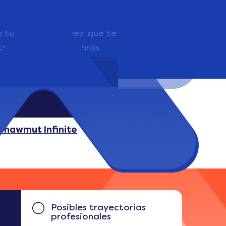
u bolsillo a la vez que te
otro campo, trabajarás
ones del
Shawmut Infinite
Posibles trayectorias
profesionales