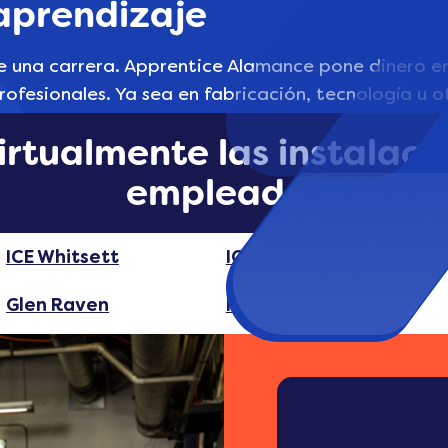
 aprendizaje
 una carrera. Apprentice Alamance pone dinero en t
ofesionales. Ya sea en fabricación, tecnología u 
prenderás haciendo.
virtualmente las instalaci
empleador
ICE Whitsett
ICE Elon
Glen Raven
Indulor