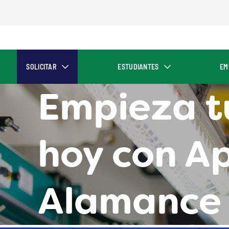
SOLICITAR
ESTUDIANTES
EM
Empieza t
hoy con A
Alamance